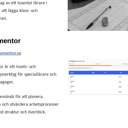
ag av ett tusental lärare i
 att lägga klass- och
man.
mentor
mentor.se
 är ett insats- och
gsverktyg för speciallärare och
agoger.
används för att planera,
 och utvärdera arbetsprocesser
ed struktur och överblick.