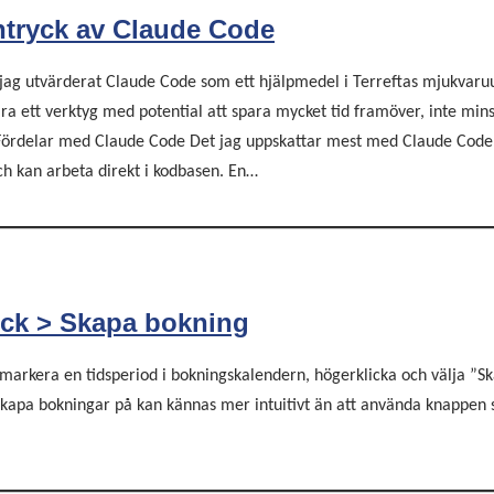
ntryck av Claude Code
 jag utvärderat Claude Code som ett hjälpmedel i Terreftas mjukvaru
ara ett verktyg med potential att spara mycket tid framöver, inte mins
 Fördelar med Claude Code Det jag uppskattar mest med Claude Code 
ch kan arbeta direkt i kodbasen. En…
ick > Skapa bokning
 markera en tidsperiod i bokningskalendern, högerklicka och välja ”S
 skapa bokningar på kan kännas mer intuitivt än att använda knappen s