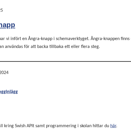
25
napp
ar vi infört en Ångra-knapp i schemaverktyget. Ångra-knappen finns
 användas för att backa tillbaka ett eller flera steg.
2024
logginlägg
ll kring Swish APIt samt programmering i skolan hittar du
här
.