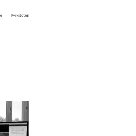
se
Kyrkstöten