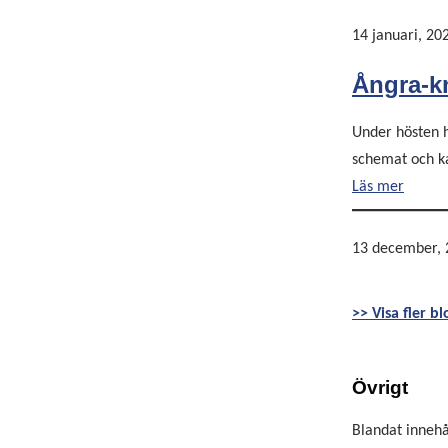
14 januari, 20
Ångra-k
Under hösten h
schemat och kan
Läs mer
13 december, 
>> Visa fler b
Övrigt
Blandat innehå