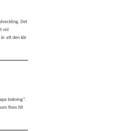
utveckling. Det
t vid
är att den kör
kapa bokning”.
om finns till