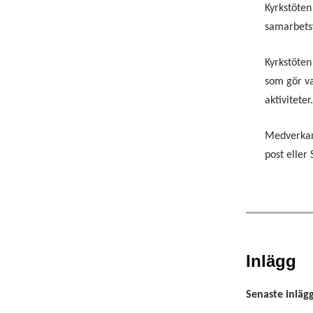
Kyrkstöten
samarbetsv
Kyrkstöten
som gör va
aktiviteter
Medverkan
post eller
Inlägg
Senaste inläg