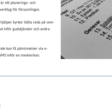
 är ett planerings- och
erktyg för församlingar.
 hjälper kyrkor hålla reda på vem
d inför gudstjänster och andra
.
de kan få påminnelser via e-
 SMS inför en medverkan.
g