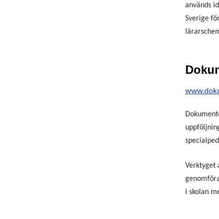
används id
Sverige för
lärarsche
Doku
www.doku
Dokumentor
uppföljnin
specialped
Verktyget 
genomföra
i skolan m