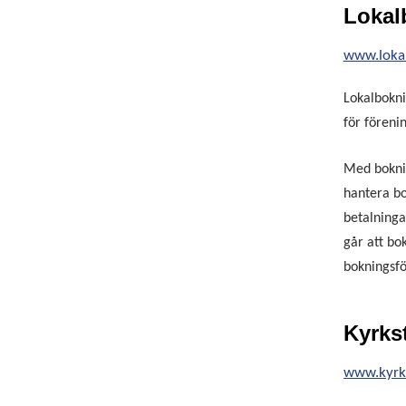
Lokal
www.lokal
Lokalbokni
för föreni
Med bokni
hantera bo
betalninga
går att bo
bokningsfö
Kyrks
www.kyrk